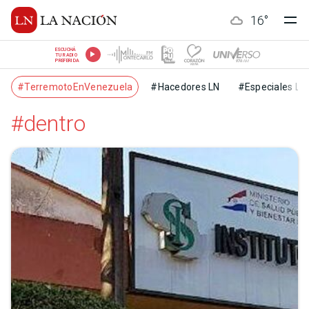
16
°
ESCUCHÁ
TU RADIO
PREFERIDA
#TerremotoEnVenezuela
#Hacedores LN
#Especiales LN
#dentro