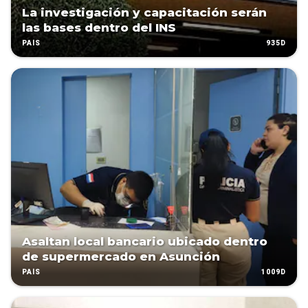
La investigación y capacitación serán
las bases dentro del INS
935D
PAÍS
Asaltan local bancario ubicado dentro
de supermercado en Asunción
1009D
PAÍS