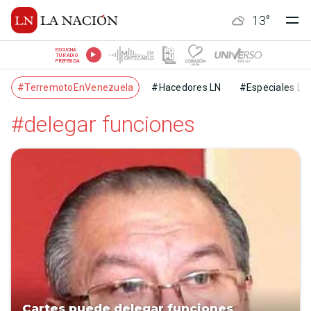
13
°
ESCUCHÁ
TU RADIO
PREFERIDA
#TerremotoEnVenezuela
#Hacedores LN
#Especiales LN
#delegar funciones
Cartes puede delegar funciones