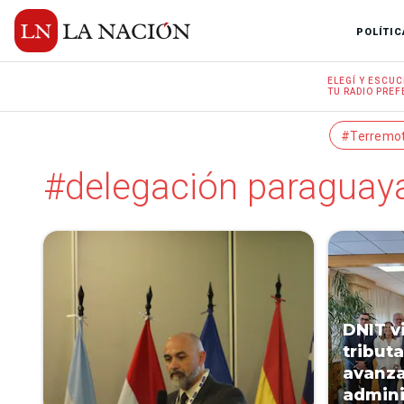
POLÍTIC
ELEGÍ Y
ESCUC
TU RADIO
PREF
#Terremo
#delegación paraguay
DNIT v
tribut
avanza
admini