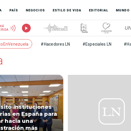
A
PAÍS
NEGOCIOS
ESTILO DE VIDA
EDITORIAL
MUNDO
HÁ
ERIDA
toEnVenezuela
#Hacedores LN
#Especiales LN
#Ha
a
isitó instituciones
arias en España para
r hacia una
stración más