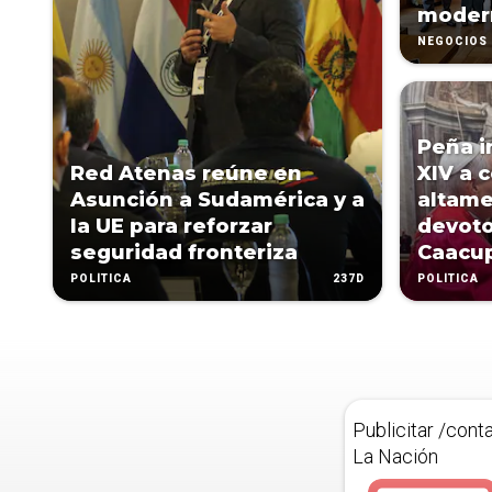
moder
NEGOCIOS
Peña i
Red Atenas reúne en
XIV a 
Asunción a Sudamérica y a
altame
la UE para reforzar
devoto
seguridad fronteriza
Caacu
237D
POLÍTICA
POLÍTICA
Publicitar /cont
La Nación