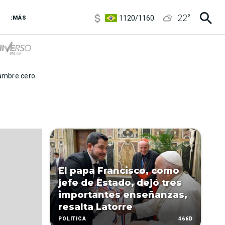
5920
/
5970
22
°
1120
/
1160
:MÁS
3,6
/
3,9
6850
/
7200
5920
/
5970
mbre cero
El papa Francisco, como
jefe de Estado, dejó tres
importantes enseñanzas,
resalta Latorre
466D
POLÍTICA