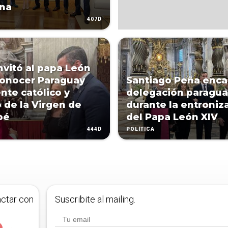
na
407D
nvitó al papa León
conocer Paraguay
Santiago Peña enc
nte católico y
delegación paragu
 de la Virgen de
durante la entroniz
pé
del Papa León XIV
444D
POLÍTICA
actar con
Suscribite al mailing.