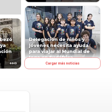
abezó
Delegación de niños y
aya
jóvenes necesita ayuda
ación
para viajar al Mundial de
lego en Sudáfrica
Cargar más noticias
444D
531D
PAÍS