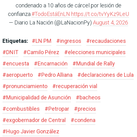
condenado a 10 años de cárcel por lesión de
confianza.
#TodoEstáEnLN
https://t.co/tvYyKz9LeU
— Diario La Nación (@LaNacionPy)
August 4, 2026
Etiquetas:
#
LN PM
#
ingresos
#
recaudaciones
#
DNIT
#
Camilo Pérez
#
elecciones municipales
#
encuesta
#
Encarnación
#
Mundial de Rally
#
aeropuerto
#
Pedro Alliana
#
declaraciones de Lula
#
pronunciamiento
#
recuperación vial
#
Municipalidad de Asunción
#
bacheos
#
combustibles
#
Petropar
#
precios
#
exgobernador de Central
#
condena
#
Hugo Javier González