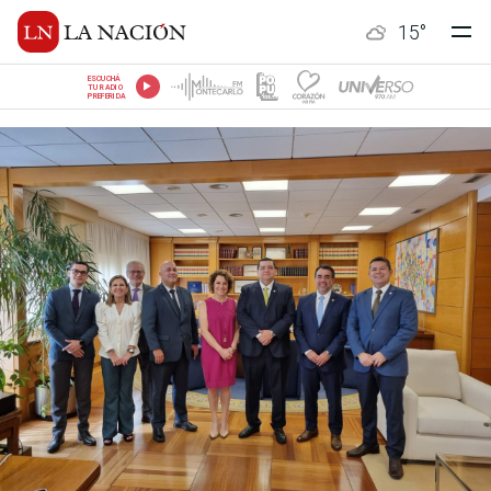
15
°
ESCUCHÁ
TU RADIO
PREFERIDA