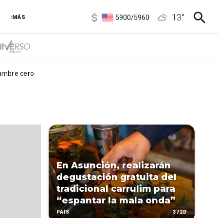
6850
/
7200
13
°
5900
/
5960
:MÁS
1100
/
1160
3,8
/
4
6850
/
7200
5900
/
5960
mbre cero
En Asunción, realizarán
degustación gratuita del
tradicional carrulim para
“espantar la mala onda”
372D
PAÍS