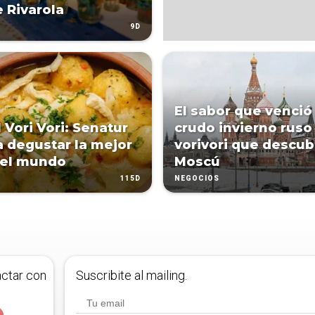
e Rivarola
9D
El sabor que venció 
 Vori Vori: Senatur
crudo invierno ruso
 a degustar la mejor
vorivori que descu
del mundo
Moscú
115D
NEGOCIOS
actar con
Suscribite al mailing.