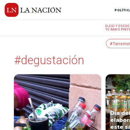
POLÍTIC
ELEGÍ Y
ESCUC
TU RADIO
PREF
#Terremo
#degustación
Día de
elabor
este s