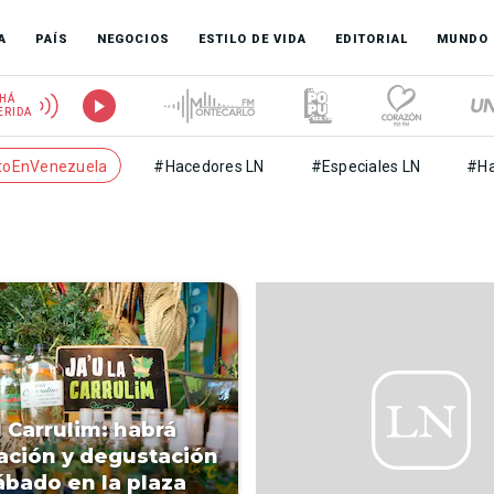
A
PAÍS
NEGOCIOS
ESTILO DE VIDA
EDITORIAL
MUNDO
HÁ
ERIDA
toEnVenezuela
#Hacedores LN
#Especiales LN
#Ha
l Carrulim: habrá
ación y degustación
ábado en la plaza