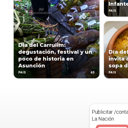
Infant
PAÍS
Día del Carrulim:
degustación, festival y un
Día del
poco de historia en
invita
Asunción
sopa 
6D
PAÍS
PAÍS
Publicitar /cont
La Nación