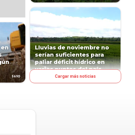
 en
Lluvias de noviembre no
s
serían suficientes para
egún
paliar déficit hídrico en
varios puntos del país
Cargar más noticias
569D
1012D
NEGOCIOS