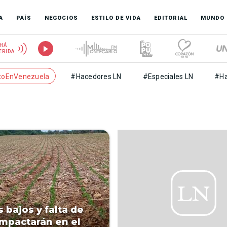
A
PAÍS
NEGOCIOS
ESTILO DE VIDA
EDITORIAL
MUNDO
HÁ
ERIDA
toEnVenezuela
#Hacedores LN
#Especiales LN
#Ha
 bajos y falta de
 impactarán en el