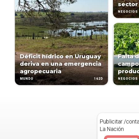
sector
NEGOCIOS
Déficit hídrico en Uruguay
Falta d
deriva en una emergencia
campo
agropecuaria
produc
162D
MUNDO
NEGOCIOS
Publicitar /cont
La Nación