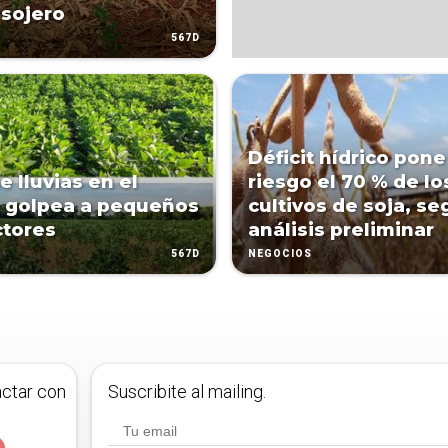
 sojero
567D
Déficit hídrico pone
e lluvias en el
riesgo el 70 % de lo
 golpea a pequeños
cultivos de soja, s
tores
análisis preliminar
567D
NEGOCIOS
actar con
Suscribite al mailing.