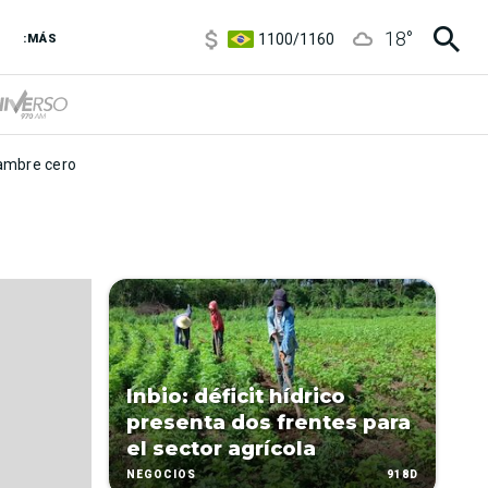
5900
/
5960
18
°
1100
/
1160
:MÁS
3,8
/
4
6850
/
7200
5900
/
5960
mbre cero
Inbio: déficit hídrico
presenta dos frentes para
el sector agrícola
918D
NEGOCIOS