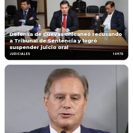
Defensa de Cuevas chicaneó recusando
a Tribunal de Sentencia y logró
suspender juicio oral
1497D
JUDICIALES