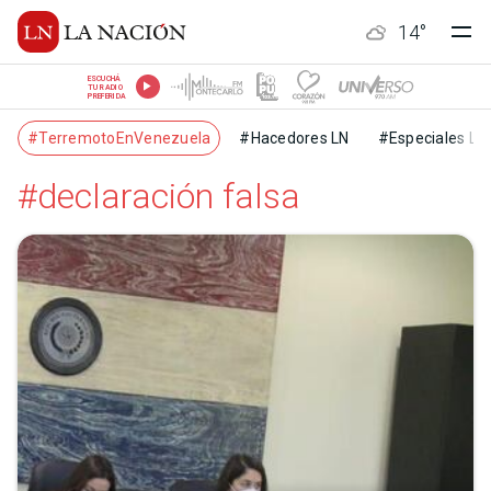
14
°
ESCUCHÁ
TU RADIO
PREFERIDA
#TerremotoEnVenezuela
#Hacedores LN
#Especiales LN
#declaración falsa