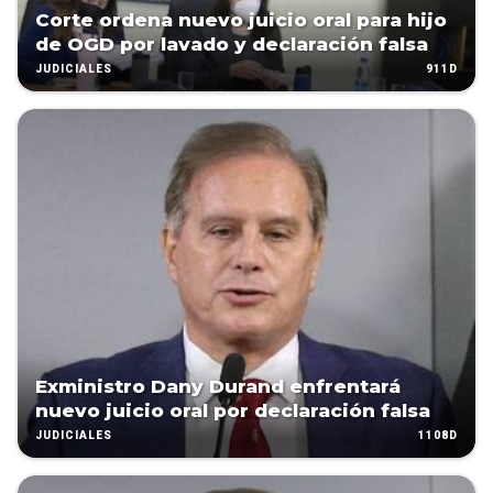
Corte ordena nuevo juicio oral para hijo
de OGD por lavado y declaración falsa
911D
JUDICIALES
Exministro Dany Durand enfrentará
nuevo juicio oral por declaración falsa
1108D
JUDICIALES