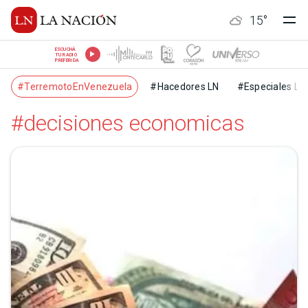
15
°
ESCUCHÁ
TU RADIO
PREFERIDA
#TerremotoEnVenezuela
#Hacedores LN
#Especiales LN
#decisiones economicas