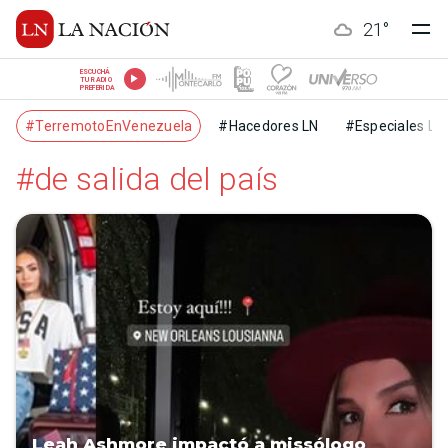
21
°
ESCUCHÁ
TU RADIO
PREFERIDA
#TerremotoEnVenezuela
#Hacedores LN
#Especiales LN
#de salida del país
Leah Ashmore impactó a missólogo