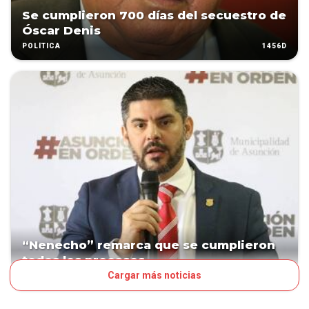
Se cumplieron 700 días del secuestro de
Óscar Denis
1456D
POLÍTICA
“Nenecho” remarca que se cumplieron
todos los procesos
Cargar más noticias
1611D
POLÍTICA