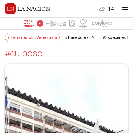
14
°
ESCUCHÁ
TU RADIO
PREFERIDA
#TerremotoEnVenezuela
#Hacedores LN
#Especiales LN
#culposo