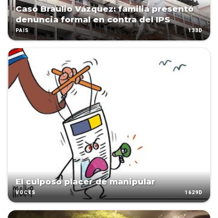
Caso Braulio Vázquez: familia presentó
denuncia formal en contra del IPS
133D
PAÍS
El culposo placer de manipular
1629D
VOCES