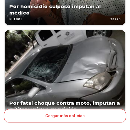
Por homicidio culposo imputan al
médico
2077D
FÚTBOL
Por fatal choque contra moto, imputan a
militar y piden su prisión
Cargar más noticias
2120D
JUDICIALES