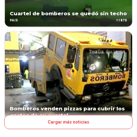
Cuartel de bomberos se quedó sin techo
1187D
PAÍS
Bomberos venden pizzas para cubrir los
gastos de su cuartel
Cargar más noticias
1195D
PAÍS