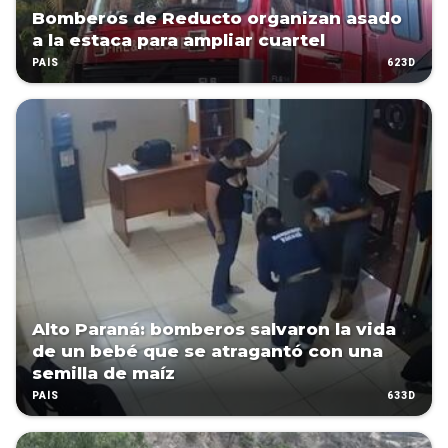
Bomberos de Reducto organizan asado
a la estaca para ampliar cuartel
623D
PAÍS
Alto Paraná: bomberos salvaron la vida
de un bebé que se atragantó con una
semilla de maíz
633D
PAÍS