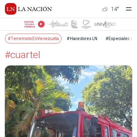
14
°
ESCUCHÁ
TU RADIO
PREFERIDA
#TerremotoEnVenezuela
#Hacedores LN
#Especiales LN
#cuartel