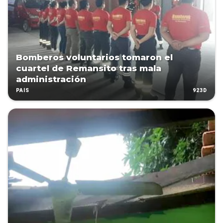
Bomberos voluntarios tomaron el
cuartel de Remansito tras mala
administración
923D
PAÍS