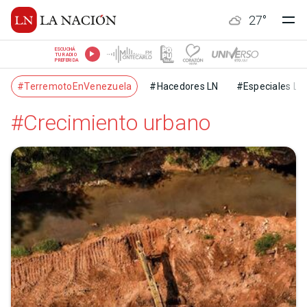
27
°
ESCUCHÁ
TU RADIO
PREFERIDA
#TerremotoEnVenezuela
#Hacedores LN
#Especiales LN
#Crecimiento urbano