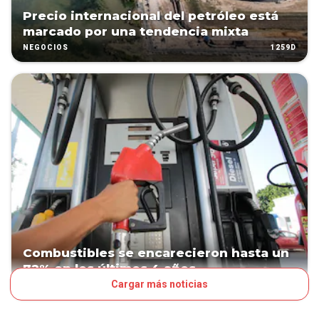
Precio internacional del petróleo está
marcado por una tendencia mixta
1259D
NEGOCIOS
Combustibles se encarecieron hasta un
72% en los últimos 4 años
Cargar más noticias
1330D
NEGOCIOS