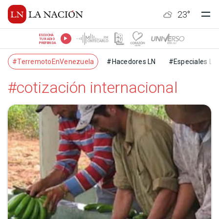
23
°
ESCUCHÁ
TU RADIO
PREFERIDA
#TerremotoEnVenezuela
#Hacedores LN
#Especiales LN
#cotización internacional