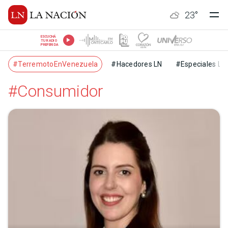
23
°
ESCUCHÁ
TU RADIO
PREFERIDA
#TerremotoEnVenezuela
#Hacedores LN
#Especiales LN
#Consumidor