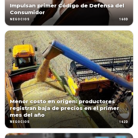
Impulsan primer Código de Defensa del
Consumidor
160D
NEGOCIOS
Menor costo en origen: productores
registran baja de precios en el primer
mes del año
162D
NEGOCIOS