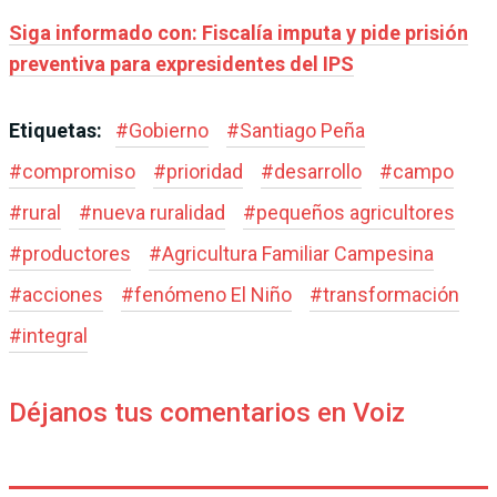
Siga informado con: Fiscalía imputa y pide prisión
preventiva para expresidentes del IPS
Etiquetas:
#
Gobierno
#
Santiago Peña
#
compromiso
#
prioridad
#
desarrollo
#
campo
#
rural
#
nueva ruralidad
#
pequeños agricultores
#
productores
#
Agricultura Familiar Campesina
#
acciones
#
fenómeno El Niño
#
transformación
#
integral
Déjanos tus comentarios en Voiz