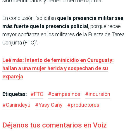
sido identificados y tienen orden de captura.
En conclusión, “solicitan
que la presencia militar sea
más fuerte que la presencia policial
, porque recae
mayor confianza en los militares de la Fuerza de Tarea
Conjunta (FTC)“.
Leé más: Intento de feminicidio en Curuguaty:
hallan a una mujer herida y sospechan de su
expareja
Etiquetas:
#
FTC
#
campesinos
#
incursión
#
Canindeyú
#
Yasy Cañy
#
productores
Déjanos tus comentarios en Voiz