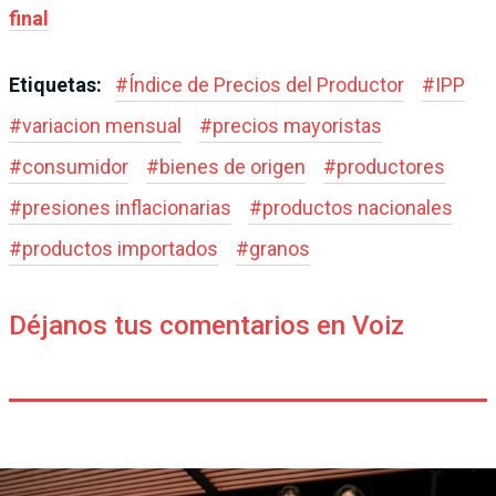
final
Etiquetas:
#
Índice de Precios del Productor
#
IPP
#
variacion mensual
#
precios mayoristas
#
consumidor
#
bienes de origen
#
productores
#
presiones inflacionarias
#
productos nacionales
#
productos importados
#
granos
Déjanos tus comentarios en Voiz