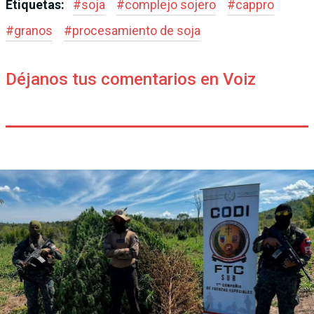
Etiquetas:
#
soja
#
complejo sojero
#
cappro
#
granos
#
procesamiento de soja
Déjanos tus comentarios en Voiz