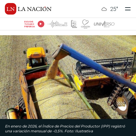
25
°
ESCUCHÁ
TU RADIO
PREFERIDA
En enero de 2026, el Índice de Precios del Productor (IPP) registró
una variación mensual de -0,5%. Foto: Ilustrativa