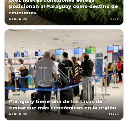
Diez nuevas conexiones aéreas
posicionan al Paraguay como destino de
reuniones
599D
NEGOCIOS
Paraguay tiene una de las tasas de
embarque más económicas en la región
1127D
NEGOCIOS