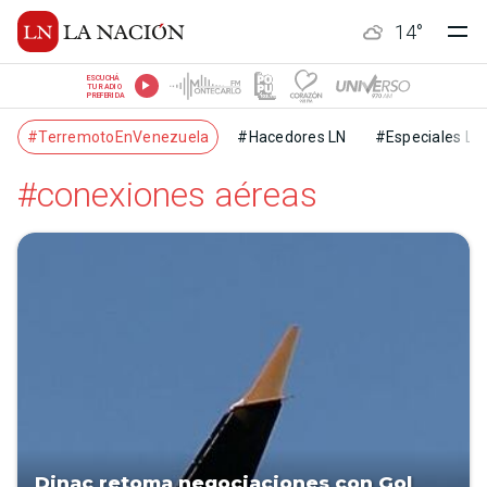
14
°
ESCUCHÁ
TU RADIO
PREFERIDA
#TerremotoEnVenezuela
#Hacedores LN
#Especiales LN
#conexiones aéreas
Dinac retoma negociaciones con Gol