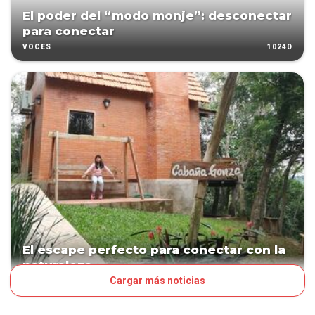
El poder del “modo monje”: desconectar
para conectar
1024D
VOCES
El escape perfecto para conectar con la
naturaleza
Cargar más noticias
1065D
LA NACIÓN DEL FINDE