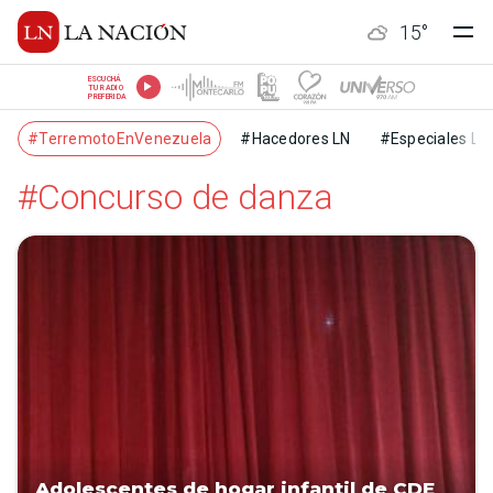
15
°
ESCUCHÁ
TU RADIO
PREFERIDA
#TerremotoEnVenezuela
#Hacedores LN
#Especiales LN
#Concurso de danza
Adolescentes de hogar infantil de CDE