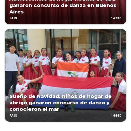
ganaron concurso de danza en Buenos
Aires
1473D
PAÍS
Sueño de Navidad: niños de hogar de
abrigo ganaron concurso de danza y
conocieron el mar
1686D
PAÍS