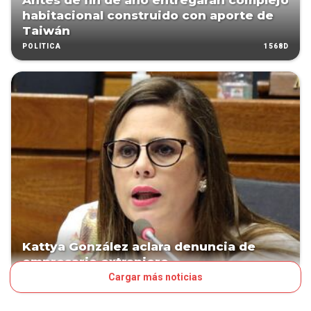
Antes de fin de año entregarán complejo
habitacional construido con aporte de
Taiwán
1568D
POLÍTICA
Kattya González aclara denuncia de
empresario extranjero
Cargar más noticias
1965D
POLÍTICA