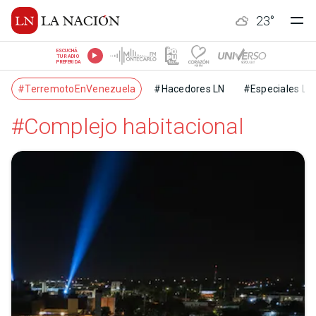
23
°
ESCUCHÁ
TU RADIO
PREFERIDA
#TerremotoEnVenezuela
#Hacedores LN
#Especiales LN
#Complejo habitacional