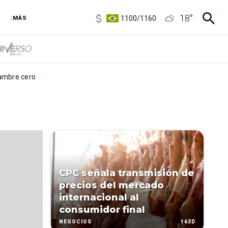
5900
/
5960
18
°
1100
/
1160
:MÁS
3,8
/
4
6850
/
7200
5900
/
5960
mbre cero
CPC señala transmisión de
precios del mercado
internacional al
consumidor final
163D
NEGOCIOS