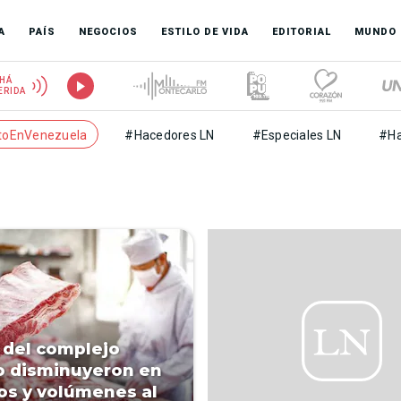
A
PAÍS
NEGOCIOS
ESTILO DE VIDA
EDITORIAL
MUNDO
HÁ
ERIDA
toEnVenezuela
#Hacedores LN
#Especiales LN
#Ha
 del complejo
o disminuyeron en
os y volúmenes al