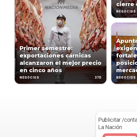
cierre
NEGOCIOS
Apunta
Primer semestre:
exigen
exportaciones cárnicas
fortal
alcanzaron el mejor precio
posici
en cinco años
merca
37D
NEGOCIOS
NEGOCIOS
Publicitar /cont
La Nación