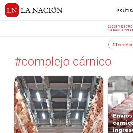
POLÍTIC
ELEGÍ Y
ESCUC
TU RADIO
PREF
#Terremo
#complejo cárnico
Envíos
cárnic
ingres