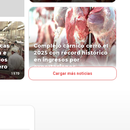
icas
Complejo cárnico cerró el
n e
2025 con récord histórico
ios
en ingresos por
ero
exportaciones
Cargar más noticias
157D
217D
NEGOCIOS