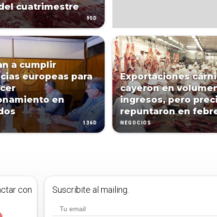
 del cuatrimestre
95D
n a cumplir
cias europeas para
Exportaciones cárn
ecer
cayeron en volume
onamiento en
ingresos, pero prec
dos
repuntaron en febr
136D
NEGOCIOS
actar con
Suscribite al mailing.