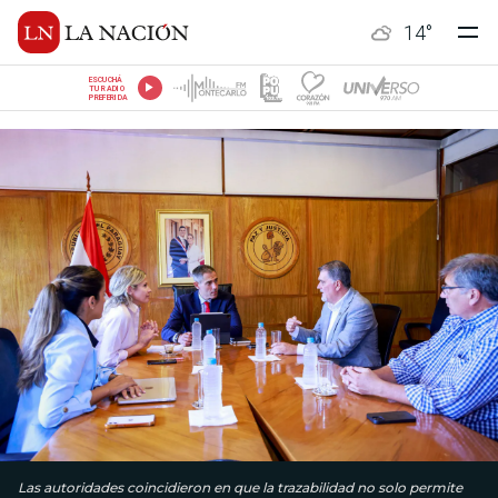
14
°
ESCUCHÁ
TU RADIO
PREFERIDA
Las autoridades coincidieron en que la trazabilidad no solo permite