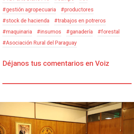
#
gestión agropecuaria
#
productores
#
stock de hacienda
#
trabajos en potreros
#
maquinaria
#
insumos
#
ganadería
#
forestal
#
Asociación Rural del Paraguay
Déjanos tus comentarios en Voiz