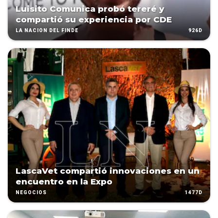
Luisito Comunica probó tereré y
compartió su experiencia por CDE
926D
LA NACIÓN DEL FINDE
LascaVet compartió innovaciones en un
encuentro en la Expo
1477D
NEGOCIOS