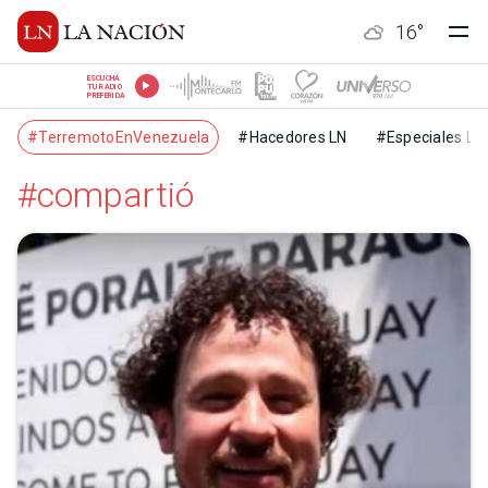
16
°
ESCUCHÁ
TU RADIO
PREFERIDA
#TerremotoEnVenezuela
#Hacedores LN
#Especiales LN
#compartió