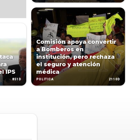
Comisión apoya convertir
a Bomberos en
taca
institución, pero rechaza
ara
el seguro y atención
l IPS
médica
851D
2110D
POLÍTICA