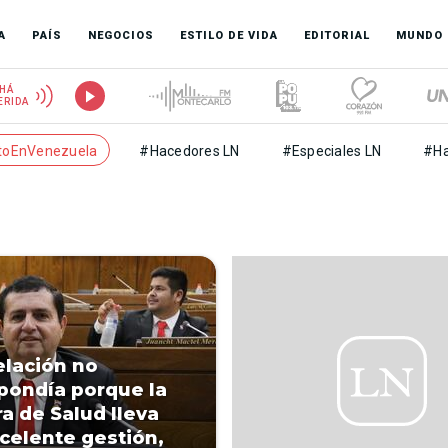
A
PAÍS
NEGOCIOS
ESTILO DE VIDA
EDITORIAL
MUNDO
HÁ
ERIDA
toEnVenezuela
#Hacedores LN
#Especiales LN
#Ha
elación no
pondía porque la
ra de Salud lleva
celente gestión,