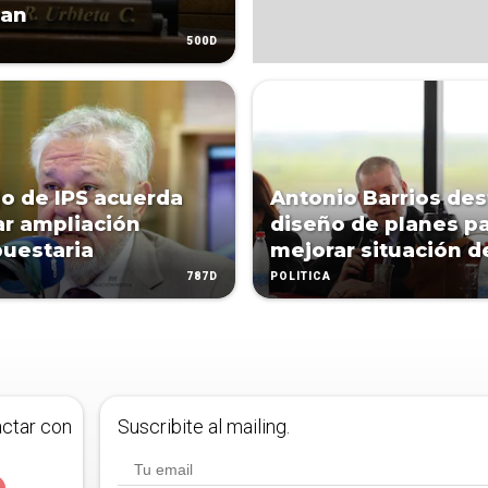
can
500D
o de IPS acuerda
Antonio Barrios des
tar ampliación
diseño de planes p
uestaria
mejorar situación de
787D
POLÍTICA
actar con
Suscribite al mailing.