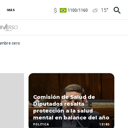
5900
/
5960
15
°
1100
/
1160
:MÁS
3,8
/
4
6850
/
7200
5900
/
5960
mbre cero
Comisión de Salud de
Diputados resalta
protección a la salud
mental en balance del año
1318D
POLÍTICA