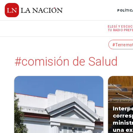
POLÍTIC
ELEGÍ Y
ESCUC
TU RADIO
PREF
#Terremo
#comisión de Salud
Interp
corres
minist
una ex