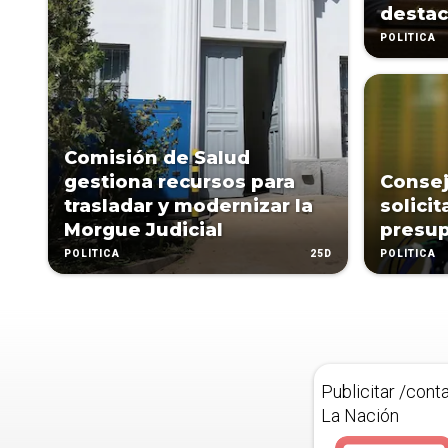
desta
POLÍTICA
Comisión de Salud
gestiona recursos para
Consej
trasladar y modernizar la
solici
Morgue Judicial
presup
25D
POLÍTICA
POLÍTICA
Publicitar /cont
La Nación