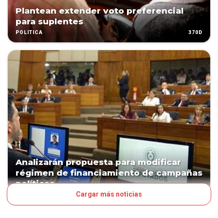
Plantean extender voto preferencial
para suplentes
370D
POLÍTICA
Analizarán propuesta para modificar
régimen de financiamiento de campañas
políticas
Cargar más noticias
372D
POLÍTICA