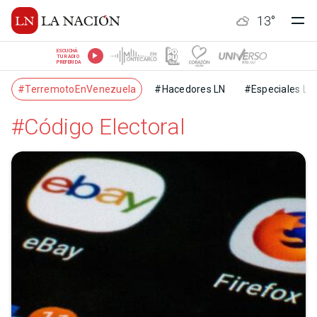
13
°
ESCUCHÁ
TU RADIO
PREFERIDA
#TerremotoEnVenezuela
#Hacedores LN
#Especiales LN
#Código Electoral