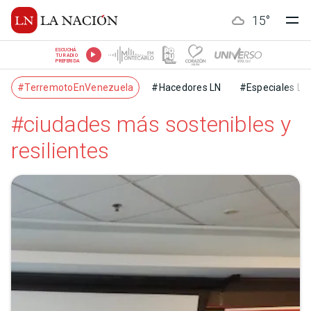
15
°
ESCUCHÁ
TU RADIO
PREFERIDA
#TerremotoEnVenezuela
#Hacedores LN
#Especiales LN
#ciudades más sostenibles y
resilientes