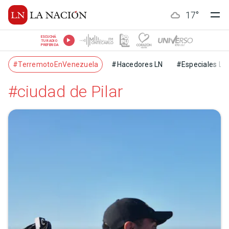
17
°
ESCUCHÁ
TU RADIO
PREFERIDA
#TerremotoEnVenezuela
#Hacedores LN
#Especiales LN
#ciudad de Pilar