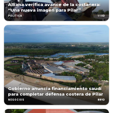
Alliana verifica avance de la costanera:
“Una nueva imagen para Pilar”
110D
POLÍTICA
Gobierno anuncia financiamiento saudí
para completar defensa costera de Pilar
889D
NEGOCIOS