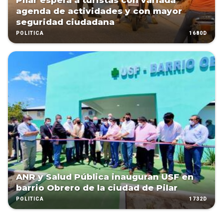
Pilar espera a turistas con variada
agenda de actividades y con mayor
seguridad ciudadana
1680D
POLÍTICA
ANR y Salud Pública inauguran USF en
barrio Obrero de la ciudad de Pilar
1732D
POLÍTICA