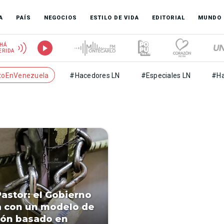
A
PAÍS
NEGOCIOS
ESTILO DE VIDA
EDITORIAL
MUNDO
HÁ
ERIDA
toEnVenezuela
#Hacedores LN
#Especiales LN
#Ha
astor: el Gobierno
 con un modelo de
ión basado en