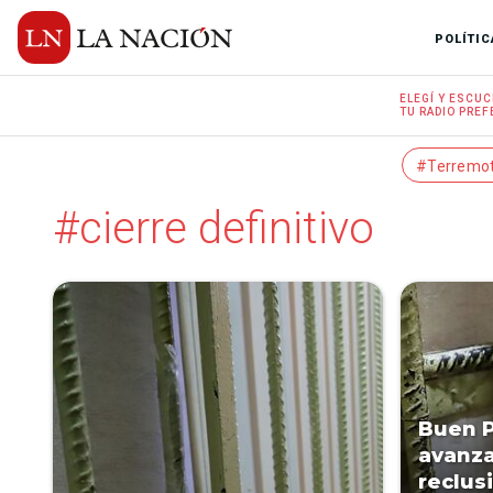
POLÍTIC
ELEGÍ Y
ESCUC
TU RADIO
PREF
#Terremo
#cierre definitivo
Buen P
avanza
reclus