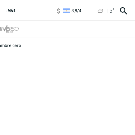
1100
/
1160
15
°
3,8
/
4
:MÁS
6850
/
7200
5900
/
5960
mbre cero