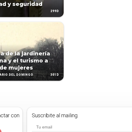
ad y seguridad
299D
a de la jardinería
a y el turismo a
 de mujeres
301D
IARIO DEL DOMINGO
actar con
Suscribite al mailing.