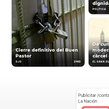
dignid
POLÍTICA
De cun
Cierre definitivo del Buen
modern
Pastor
cárcel
298D
OJO
EL GRAN D
Publicitar /cont
La Nación