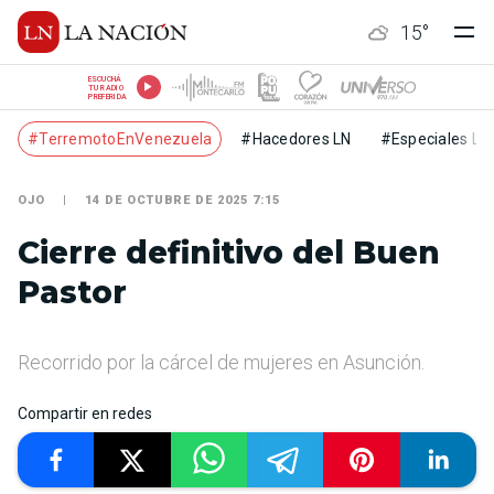
15
°
ESCUCHÁ
TU RADIO
PREFERIDA
#TerremotoEnVenezuela
#Hacedores LN
#Especiales LN
OJO
14 DE OCTUBRE DE 2025 7:15
Cierre definitivo del Buen
Pastor
Recorrido por la cárcel de mujeres en Asunción.
Compartir en redes