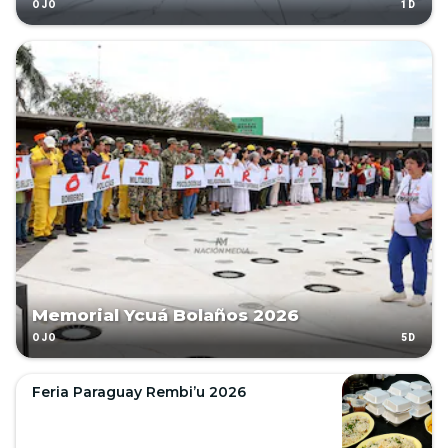
1D
OJO
Memorial Ycuá Bolaños 2026
5D
OJO
Feria Paraguay Rembi’u 2026