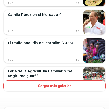
5D
OJO
Camilo Pérez en el Mercado 4
5D
OJO
El tradicional día del carrulim (2026)
5D
OJO
Feria de la Agricultura Familiar “Che
angirũme guarã”
Cargar más galerías
8D
OJO