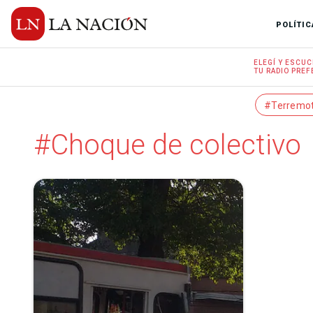
POLÍTIC
ELEGÍ Y
ESCUC
TU RADIO
PREF
#Terremo
#Choque de colectivo