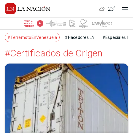
23
°
ESCUCHÁ
TU RADIO
PREFERIDA
#TerremotoEnVenezuela
#Hacedores LN
#Especiales LN
#Certificados de Origen