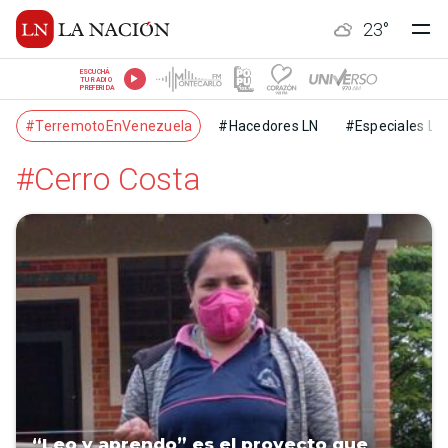
23
°
ESCUCHÁ
TU RADIO
PREFERIDA
#TerremotoEnVenezuela
#Hacedores LN
#Especiales LN
#Cerro Costa
“Leo y aprendo” es el proyecto que