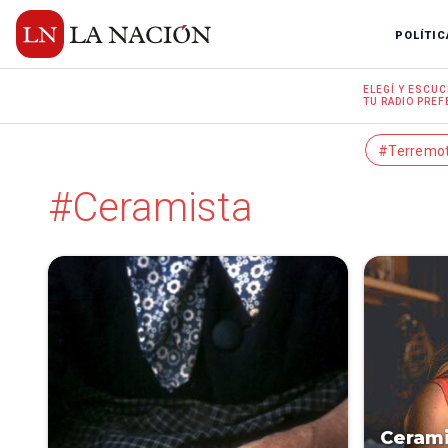
POLÍTIC
ELEGÍ Y
ESCUC
TU RADIO
PREF
#Terremo
#Ceramista
Cerami