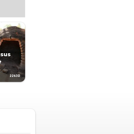
 sus
e
2263D