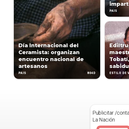
imparti
PAÍS
Día Internacional del
Ediltr
Ceramista: organizan
maestr
encuentro nacional de
Tobatí
artesanos
sabidu
804D
PAÍS
ESTILO DE 
Publicitar /cont
La Nación