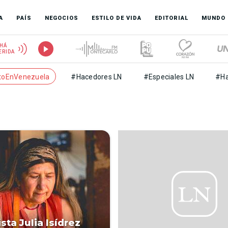
A
PAÍS
NEGOCIOS
ESTILO DE VIDA
EDITORIAL
MUNDO
HÁ
ERIDA
toEnVenezuela
#Hacedores LN
#Especiales LN
#Ha
sta Julia Isídrez