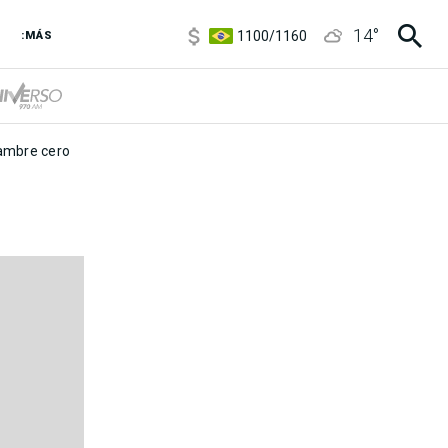
5900
/
5960
14
°
1100
/
1160
:MÁS
3,8
/
4
6850
/
7200
5900
/
5960
mbre cero