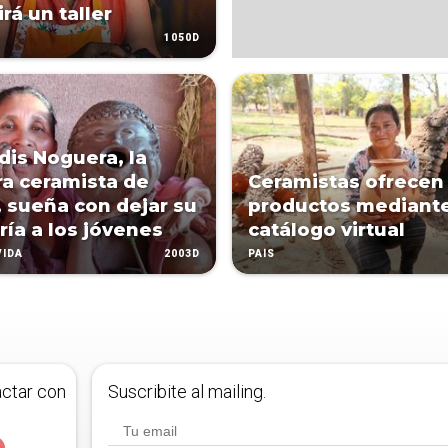
rá un taller
1050D
udis Noguera, la
a ceramista de
Ceramistas ofrecen
, sueña con dejar su
productos mediant
ría a los jóvenes
catálogo virtual
2003D
VIDA
PAÍS
actar con
Suscribite al mailing.