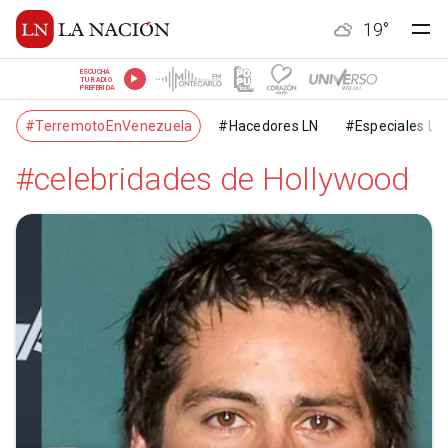
19
°
ESCUCHÁ
TU RADIO
PREFERIDA
#TerremotoEnVenezuela
#Hacedores LN
#Especiales LN
#celebridades de Hollywood