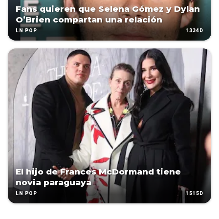
Fans quieren que Selena Gómez y Dylan
O’Brien compartan una relación
1334D
LN POP
El hijo de Frances McDormand tiene
novia paraguaya
1515D
LN POP