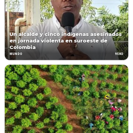
Un alcalde y cinco indígenas asesinados
en jornada violenta en suroeste de
Colombia
958D
MUNDO