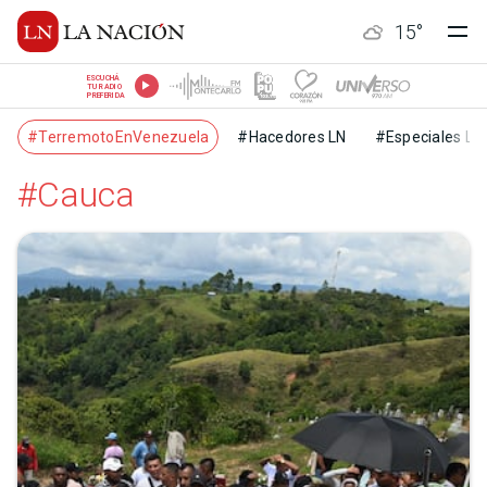
15
°
ESCUCHÁ
TU RADIO
PREFERIDA
#TerremotoEnVenezuela
#Hacedores LN
#Especiales LN
#Cauca