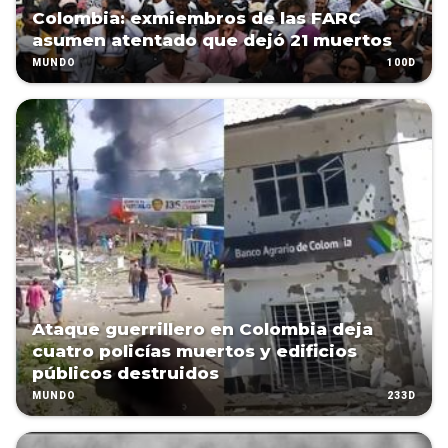
Colombia: exmiembros de las FARC
asumen atentado que dejó 21 muertos
100D
MUNDO
Ataque guerrillero en Colombia deja
cuatro policías muertos y edificios
públicos destruidos
233D
MUNDO