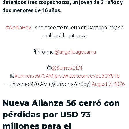
detenidos tres sospechosos, un joven de 21 años y
dos menores de 16 años.
#ArribaHoy
| Adolescente muerta en Caazapá: hoy se
realizará la autopsia
🎙️Informa
@angelicagesama
📺
@SomosGEN
📻
#Universo970AM
pic.twitter.com/cv5L5GY8Tb
— Universo 970 AM (@Universo970py)
August 7, 2026
Nueva Alianza 56 cerró con
pérdidas por USD 73
millones para el