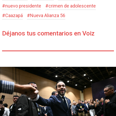
#
nuevo presidente
#
crimen de adolescente
#
Caazapá
#
Nueva Alianza 56
Déjanos tus comentarios en Voiz