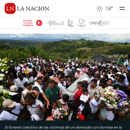
18
°
ESCUCHÁ
TU RADIO
PREFERIDA
El funeral colectivo de las víctimas de un atentado con bomba en la