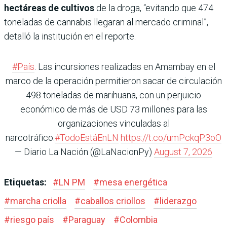
hectáreas de cultivos
de la droga, “evitando que 474
toneladas de cannabis llegaran al mercado criminal”,
detalló la institución en el reporte.
#País
. Las incursiones realizadas en Amambay en el
marco de la operación permitieron sacar de circulación
498 toneladas de marihuana, con un perjuicio
económico de más de USD 73 millones para las
organizaciones vinculadas al
narcotráfico.
#TodoEstáEnLN
https://t.co/umPckqP3oO
— Diario La Nación (@LaNacionPy)
August 7, 2026
Etiquetas:
#
LN PM
#
mesa energética
#
marcha criolla
#
caballos criollos
#
liderazgo
#
riesgo país
#
Paraguay
#
Colombia