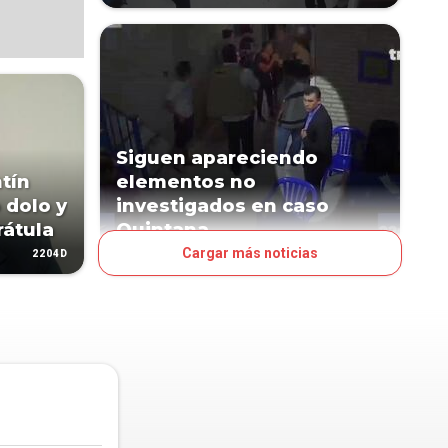
Siguen apareciendo
tín
elementos no
 dolo y
investigados en caso
rátula
Quintana
Cargar más noticias
2204D
2218D
DESTACADO