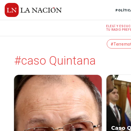
POLÍTIC
ELEGÍ Y
ESCUC
TU RADIO
PREF
#Terremo
#caso Quintana
Caso Q