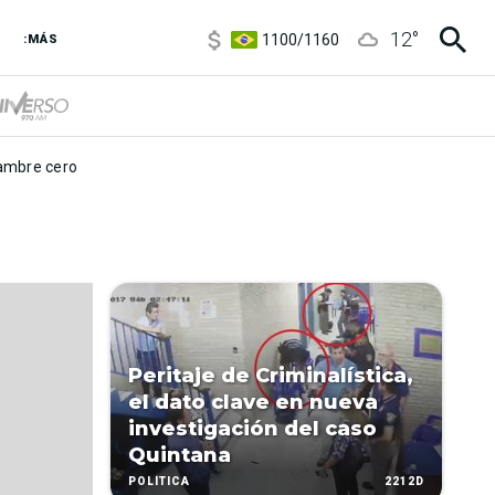
5900
/
5960
12
°
1100
/
1160
:MÁS
3,8
/
4
6850
/
7200
5900
/
5960
mbre cero
Peritaje de Criminalística,
el dato clave en nueva
investigación del caso
Quintana
2212D
POLÍTICA