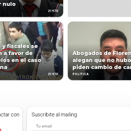
 nulo
2197D
 y fiscales se
n a favor de
Abogados de Floren
los en el caso
alegan que no hubo
ana
piden cambio de ca
2197D
POLÍTICA
actar con
Suscribite al mailing.