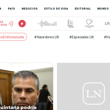
A
PAÍS
NEGOCIOS
ESTILO DE VIDA
EDITORIAL
MUNDO
HÁ
ERIDA
toEnVenezuela
#Hacedores LN
#Especiales LN
#Ha
uintana podría