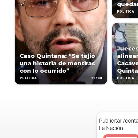
quedar
POLÍTICA
Jueces
Caso Quintana: “Se tejió
alinea
una historia de mentiras
Cacave
con lo ocurrido”
Quint
2180D
POLÍTICA
POLÍTICA
Publicitar /cont
La Nación