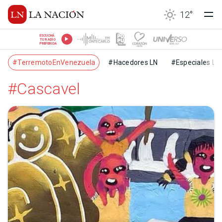
12
°
ESCUCHÁ
TU RADIO
PREFERIDA
#TerremotoEnVenezuela
#Hacedores LN
#Especiales LN
#Cascavel