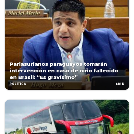
Parlasurianos paraguayos tomarán
intervención en caso de niño fallecido
en Brasil: “Es gravísimo”
681D
POLÍTICA