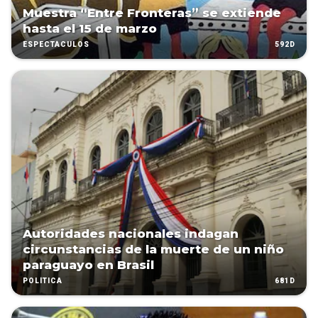
Muestra “Entre Fronteras” se extiende
hasta el 15 de marzo
592D
ESPECTÁCULOS
Autoridades nacionales indagan
circunstancias de la muerte de un niño
paraguayo en Brasil
681D
POLÍTICA