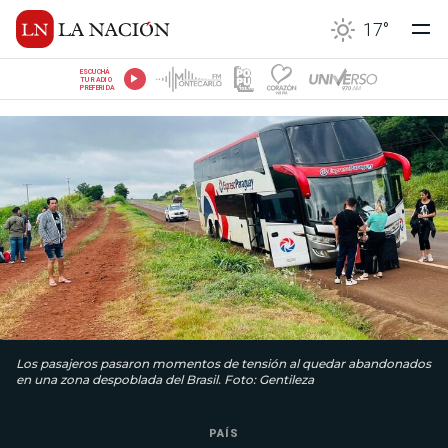
17
°
ESCUCHÁ
TU RADIO
PREFERIDA
Los pasajeros pasaron momentos de tensión al quedar abandonados
en una zona despoblada del Brasil. Foto: Gentileza
PAÍS