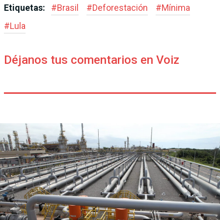
Etiquetas:
#
Brasil
#
Deforestación
#
Mínima
#
Lula
Déjanos tus comentarios en Voiz