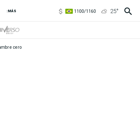
5900
/
5960
25
°
1100
/
1160
:MÁS
3,8
/
4
6850
/
7200
5900
/
5960
mbre cero