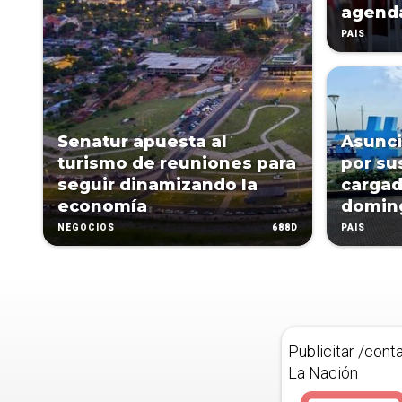
agenda
PAÍS
Senatur apuesta al
Asunci
turismo de reuniones para
por su
seguir dinamizando la
cargad
economía
domin
688D
NEGOCIOS
PAÍS
Publicitar /cont
La Nación