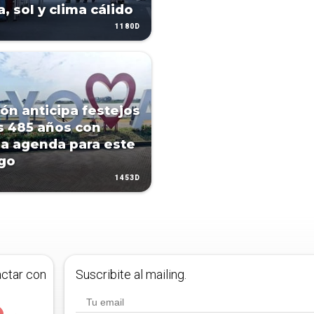
, sol y clima cálido
1180D
ón anticipa festejos
s 485 años con
a agenda para este
go
1453D
actar con
Suscribite al mailing.