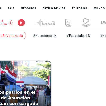
A
PAÍS
NEGOCIOS
ESTILO DE VIDA
EDITORIAL
MUNDO
HÁ
ERIDA
toEnVenezuela
#Hacedores LN
#Especiales LN
#Ha
os patrios en el
 de Asunción
úan con cargada