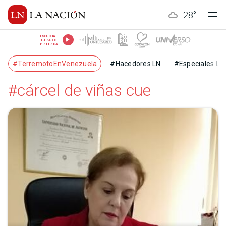
28
°
ESCUCHÁ
TU RADIO
PREFERIDA
#TerremotoEnVenezuela
#Hacedores LN
#Especiales LN
#cárcel de viñas cue