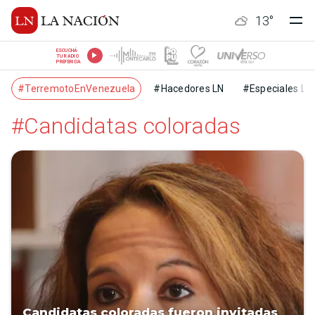
13
°
ESCUCHÁ
TU RADIO
PREFERIDA
#TerremotoEnVenezuela
#Hacedores LN
#Especiales LN
#Candidatas coloradas
Candidatas coloradas fueron invitadas