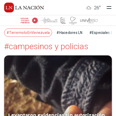
26
°
ESCUCHÁ
TU RADIO
PREFERIDA
#TerremotoEnVenezuela
#Hacedores LN
#Especiales LN
#campesinos y policias
Levantaron evidencias sin autorización