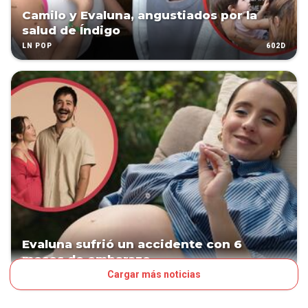
Camilo y Evaluna, angustiados por la
salud de Índigo
602D
LN POP
Evaluna sufrió un accidente con 6
meses de embarazo
Cargar más noticias
821D
LN POP