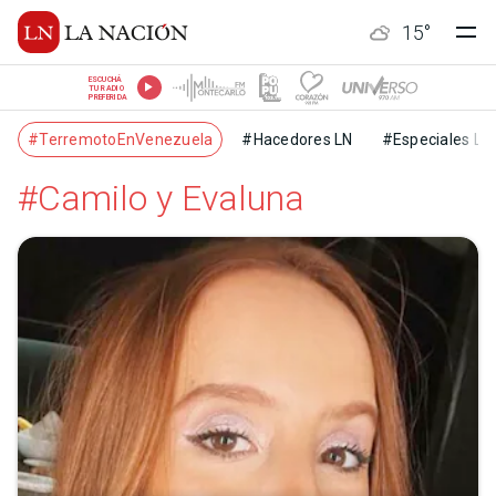
15
°
ESCUCHÁ
TU RADIO
PREFERIDA
#TerremotoEnVenezuela
#Hacedores LN
#Especiales LN
#Camilo y Evaluna