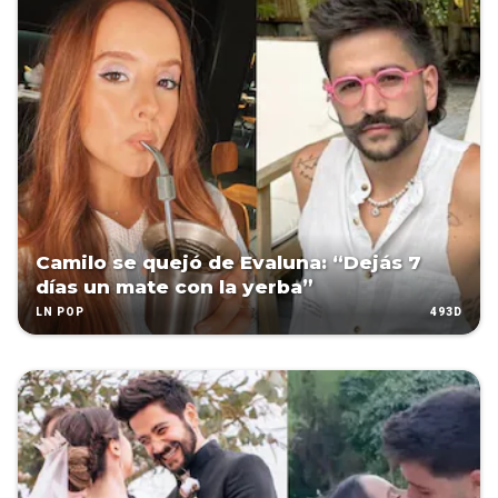
Camilo se quejó de Evaluna: “Dejás 7
días un mate con la yerba”
493D
LN POP