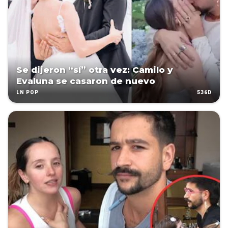
Se dijeron “sí” otra vez: Camilo y
Evaluna se casaron de nuevo
536D
LN POP