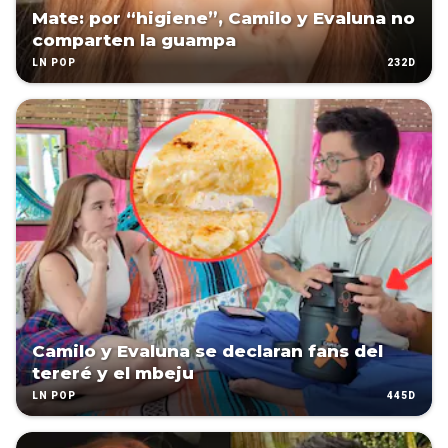
Mate: por “higiene”, Camilo y Evaluna no
comparten la guampa
232D
LN POP
Camilo y Evaluna se declaran fans del
tereré y el mbeju
445D
LN POP