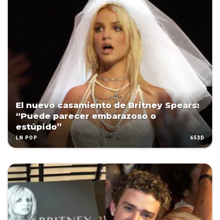
El nuevo casamiento de Britney Spears:
“Puede parecer embarazoso o
estúpido”
653D
LN POP