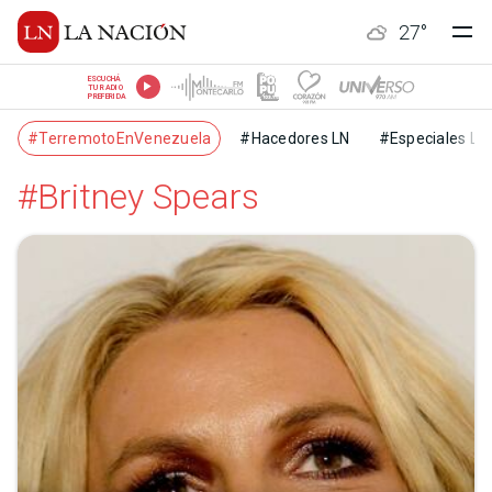
27
°
ESCUCHÁ
TU RADIO
PREFERIDA
#TerremotoEnVenezuela
#Hacedores LN
#Especiales LN
#Britney Spears