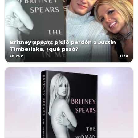
Britney Spears pidió perdón a Justin
Timberlake, ¿qué pasó?
918D
LN POP