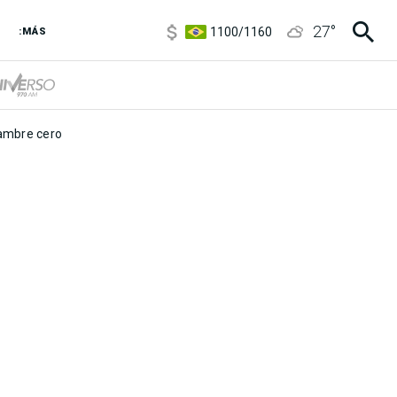
5900
/
5960
27
°
1100
/
1160
:MÁS
3,8
/
4
6850
/
7200
5900
/
5960
mbre cero