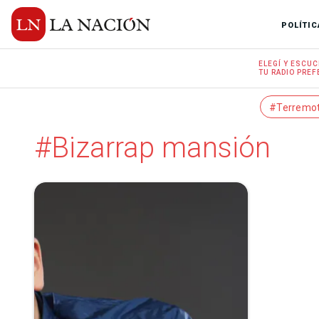
POLÍTIC
ELEGÍ Y
ESCUC
TU RADIO
PREF
#Terremo
#Bizarrap mansión