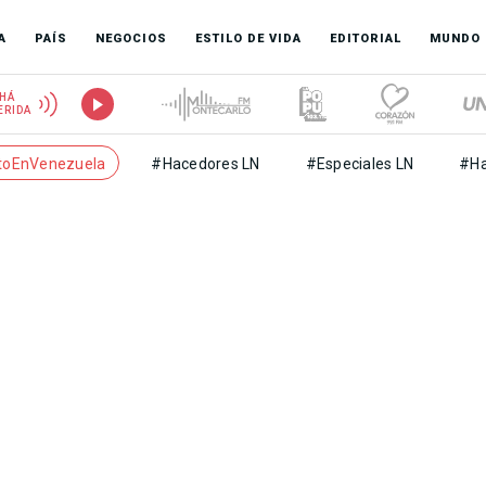
A
PAÍS
NEGOCIOS
ESTILO DE VIDA
EDITORIAL
MUNDO
HÁ
ERIDA
toEnVenezuela
#Hacedores LN
#Especiales LN
#Ha