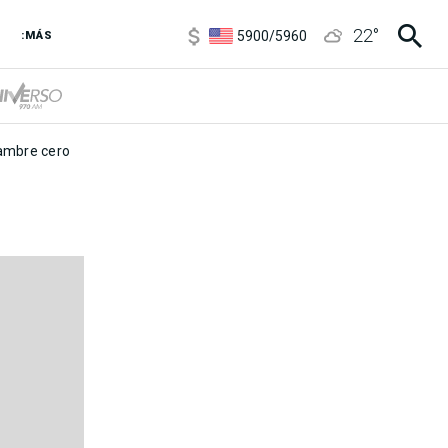
6850
/
7200
22
°
5900
/
5960
:MÁS
1100
/
1160
3,8
/
4
6850
/
7200
5900
/
5960
mbre cero