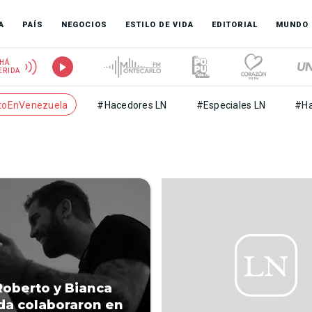
A
PAÍS
NEGOCIOS
ESTILO DE VIDA
EDITORIAL
MUNDO
HÁ
ERIDA
toEnVenezuela
#Hacedores LN
#Especiales LN
#Ha
Roberto y Bianca
a colaboraron en