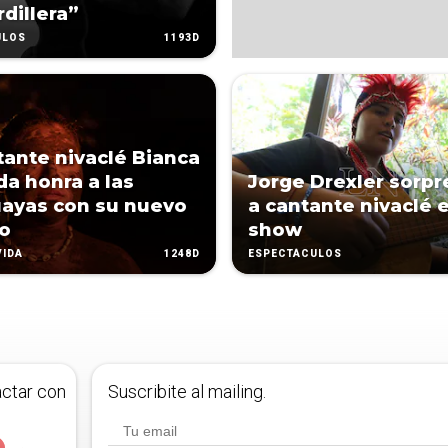
rdillera”
1193D
ULOS
tante nivaclé Bianca
a honra a las
Jorge Drexler sorpr
ayas con su nuevo
a cantante nivaclé 
lo
show
1248D
VIDA
ESPECTÁCULOS
actar con
Suscribite al mailing.