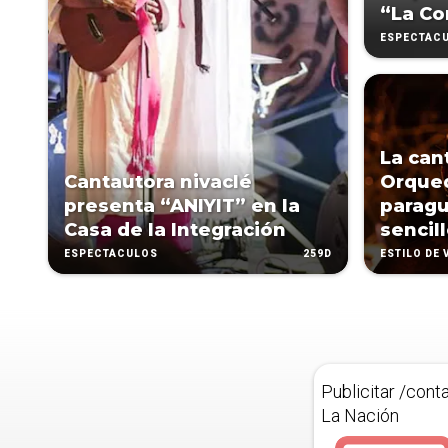
“La Co
ESPECTÁC
La can
Cantautora nivaclé
Orqued
presenta “ANIYIT” en la
paragu
Casa de la Integración
sencil
259D
ESPECTÁCULOS
ESTILO DE 
Publicitar /cont
La Nación