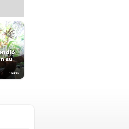
endió
en su
1549D