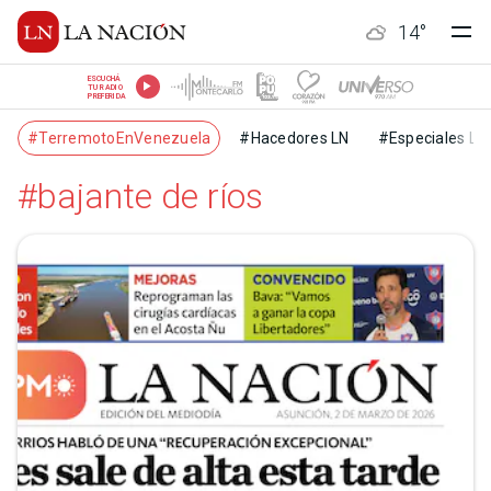
14
°
ESCUCHÁ
TU RADIO
PREFERIDA
#TerremotoEnVenezuela
#Hacedores LN
#Especiales LN
#bajante de ríos