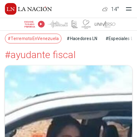
14
°
ESCUCHÁ
TU RADIO
PREFERIDA
#TerremotoEnVenezuela
#Hacedores LN
#Especiales LN
#ayudante fiscal