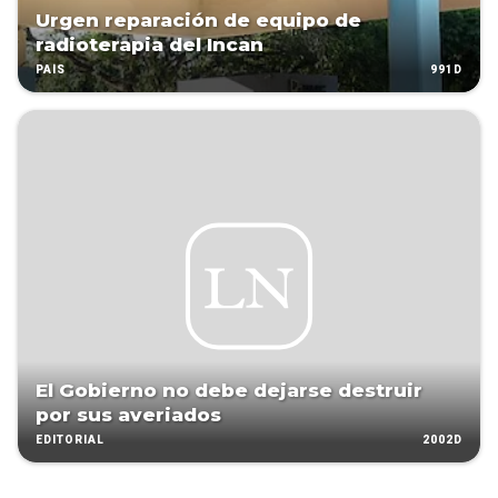
Urgen reparación de equipo de
radioterapia del Incan
991D
PAÍS
El Gobierno no debe dejarse destruir
por sus averiados
2002D
EDITORIAL