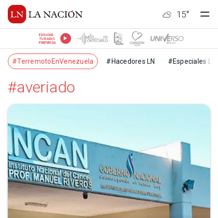
15
°
ESCUCHÁ
TU RADIO
PREFERIDA
#TerremotoEnVenezuela
#Hacedores LN
#Especiales LN
#averiado